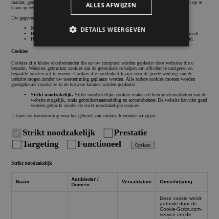
manier, geeft u Bakkerij Renzema toestemming om die informatie te gebruiken, te delen en op te
ALLES AFWIJZEN
slaan op een manier die in overeenstemming is met dit privacybeleid.
Uw gegevens kunnen om bijkomende redenen openbaar worden gemaakt, waaronder:
DETAILS WEERGEVEN
Naleving van toepasselijke wetten, verordeningen of gerechtelijke bevelen.
Het reageren op claims dat uw gebruik van onze Dienst de rechten van derden schendt.
Het afdwingen van overeenkomsten die u met ons sluit, inclusief dit privacybeleid.
Cookies
Cookies zijn kleine tekstbestanden die op uw computer worden geplaatst door websites die u
Strikt noodzakelijk
Prestatie
Targeting
bezoekt. Websites gebruiken cookies om de gebruikers te helpen om efficiënt te navigeren en
bepaalde functies uit te voeren. Cookies die noodzakelijk zijn voor de goede werking van de
Functioneel
website mogen zonder uw toestemming geplaatst worden. Alle andere cookies moeten worden
goedgekeurd voordat ze in de browser kunnen worden geplaatst.
Strikt noodzakelijk.
Strikt noodzakelijke cookies maken de kernfunctionaliteiten van de
Strikt noodzakelijke cookies maken de
website mogelijk, zoals gebruikersaanmelding en accountbeheer. De website kan niet goed
kernfunctionaliteiten van de website mogelijk,
worden gebruikt zonder de strikt noodzakelijke cookies.
zoals gebruikersaanmelding en accountbeheer.
U kunt uw toestemming voor het gebruik van cookies hieronder wijzigen.
De website kan niet goed worden gebruikt
zonder de strikt noodzakelijke cookies.
Strikt noodzakelijk
Prestatie
Targeting
Functioneel
Aanbieder /
Opslaan
Naam
Vervaldatum
Oms
Domein
Strikt noodzakelijk
CookieScriptConsent
Cookie Script
1 maand
Dez
bakkerijrenzema.nl
wor
doo
Aanbieder /
Naam
Vervaldatum
Omschrijving
Domein
Scr
om
Deze cookie wordt
coo
gebruikt door de
van
Cookie-Script.com-
ont
service om de