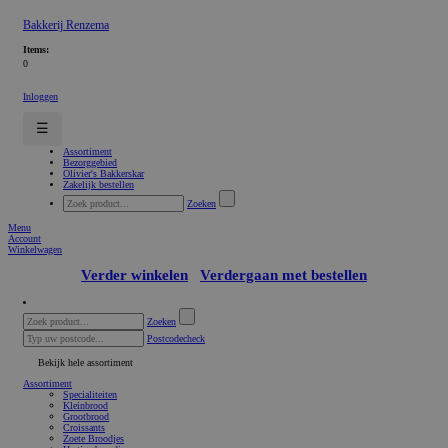
Bakkerij Renzema
Items:
0
Inloggen
☰
Assortiment
Bezorggebied
Olivier's Bakkerskar
Zakelijk bestellen
Zoeken
Menu
Account
Winkelwagen
Verder winkelen
Verdergaan met bestellen
Zoeken
Postcodecheck
Bekijk hele assortiment
Assortiment
Specialiteiten
Kleinbrood
Grootbrood
Croissants
Zoete Broodjes