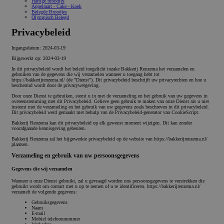
Hartige broodjes
Appeltaart - Cake - Koek
Belegde Broodjes
Olympisch Belegd
Privacybeleid
Ingangsdatum: 2024-03-19
Bijgewerkt op: 2024-03-19
In dit privacybeleid wordt het beleid toegelicht inzake Bakkerij Renzema het verzamelen en
gebruiken van de gegevens die wij verzamelen wanneer u toegang hebt tot
https://bakkerijrenzema.nl/ (de "Dienst"). Dit privacybeleid beschrijft uw privacyrechten en hoe u
beschermd wordt door de privacywetgeving.
Door onze Dienst te gebruiken, stemt u in met de verzameling en het gebruik van uw gegevens in
overeenstemming met dit Privacybeleid. Gelieve geen gebruik te maken van onze Dienst als u niet
instemt met de verzameling en het gebruik van uw gegevens zoals beschreven in dit privacybeleid.
Dit privacybeleid werd gemaakt met behulp van de Privacybeleid-generator van CookieScript.
Bakkerij Renzema kan dit privacybeleid op elk gewenst moment wijzigen. Dit kan zonder
voorafgaande kennisgeving gebeuren.
Bakkerij Renzema zal het bijgewerkte privacybeleid op de website van https://bakkerijrenzema.nl/
plaatsen.
Verzameling en gebruik van uw persoonsgegevens
Gegevens die wij verzamelen
Wanneer u onze Dienst gebruikt, zal u gevraagd worden ons persoonsgegevens te verstrekken die
gebruikt wordt om contact met u op te nemen of u te identificeren. https://bakkerijrenzema.nl/
verzamelt de volgende gegevens:
Gebruiksgegevens
Naam
E-mail
Mobiel telefoonnummer