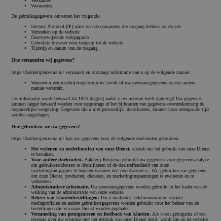
Werkadres
Woonadres
De gebruiksgegevens omvatten het volgende:
Internet Protocol (IP)-adres van de computers die toegang hebben tot de site
Verzoeken op de website
Doorverwijzende webpagina's
Gebruikte browser voor toegang tot de website
Tijdstip en datum van de toegang
Hoe verzamelen wij gegevens?
https://bakkerijrenzema.nl/ verzamelt en ontvangt informatie van u op de volgende manier:
Wanneer u een inschrijvingsformulier invult of uw persoonsgegevens op een andere
manier verstrekt.
Uw informatie wordt bewaard tot 1825 dag(en) nadat u uw account heeft opgezegd Uw gegevens
kunnen langer bewaard worden voor rapportage of het bijhouden van gegevens overeenkomstig de
toepasselijke wetgeving. Gegevens die u niet persoonlijk identificeren, kunnen voor onbepaalde tijd
worden opgeslagen.
Hoe gebruiken we uw gegevens?
https://bakkerijrenzema.nl/ kan uw gegevens voor de volgende doeleinden gebruiken:
Het verlenen en onderhouden van onze Dienst,
alsook om het gebruik van onze Dienst
te bewaken.
Voor andere doeleinden.
Bakkerij Renzema gebruikt uw gegevens voor gegevensanalyse
om gebruikstendensen te identificeren of de doeltreffendheid van onze
marketingcampagnes te bepalen wanneer dat verantwoord is. Wij gebruiken uw gegevens
om onze Dienst, producten, diensten, en marketinginspanningen te evalueren en te
verbeteren.
Administratieve informatie.
Uw persoonsgegevens worden gebruikt in het kader van de
werking van de administratie van onze website.
Beheer van klantenbestellingen.
Uw e-mailadres, telefoonnummer, sociale-
mediaprofielen en andere gebruikersgegevens worden gebruikt voor het beheer van de
bestellingen die via onze Dienst worden geplaatst.
Verzameling van getuigenissen en feedback van klanten.
Als u een getuigenis of een
recensie over uw ervaring met het gebruik van onze Dienst deelt, wordt die op de website