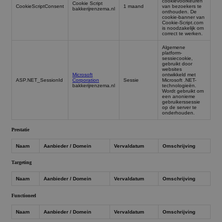
coo
cookievoorkeuren
Cookie Script
CookieScriptConsent
1 maand
van bezoekers te
van
bakkerijrenzema.nl
onthouden. De
Scr
cookie-banner van
noo
Cookie-Script.com
is noodzakelijk om
cor
correct te werken.
ASP.NET_SessionId
Sessie
Al
Microsoft
Algemene
pla
Corporation
platform-
ses
bakkerijrenzema.nl
sessiecookie,
geb
gebruikt door
websites
web
Microsoft
ontwikkeld met
ont
ASP.NET_SessionId
Corporation
Sessie
Microsoft .NET-
Mic
bakkerijrenzema.nl
technologieën.
Wordt gebruikt om
tec
een anonieme
Wor
gebruikerssessie
om
op de server te
geb
onderhouden.
op 
ond
Prestatie
Naam
Aanbieder / Domein
Vervaldatum
Omschrijving
Targeting
Naam
Aanbieder / Domein
Vervaldatum
Omschrijving
Functioneel
Naam
Aanbieder / Domein
Vervaldatum
Omschrijving