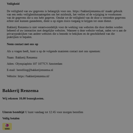
Veiligheid
De veiligheid van uw gegevens is belangrijk voor ons. https://bakkerijrenzema.nl/ maakt gebruik
van een reeks veiligheidsmaatregelen om het misbruik, het verlies of de wijziging te voorkomen
van de gegevens die u ons hebt gegeven. Omdat we de veiligheid van de door u verstrekte gegevens
echter niet kunnen garanderen, dient u op eigen risico toegang te krijgen tot onze dienst.
Bakkerij Renzema is niet verantwoordelijk voor de werking van websites die door derden worden
beheerd of uw interacties met dergelijke websites. Wanneer u deze website verlaat, raden we u aan de
privacypraktijken van andere websites die u bezoekt te bekijken en de geschiktheid van die
praktijken te bepalen.
Neem contact met ons op
Als u vragen heeft, kunt u op de volgende manieren contact met ons opnemen:
Naam: Bakkerij Renzema
Adres: Olympiaplein 107 1077CV Amsterdam
E-mail: bestelling@bakkerijrenzema.nl
Website: https://bakkerijrenzema.nl/
Bakkerij Renzema
Wij rekenen 10,00 bezorgkosten.
Uiterste besteltijd
U kunt vandaag tot 12:45 voor morgen bestellen
Veilig betalen