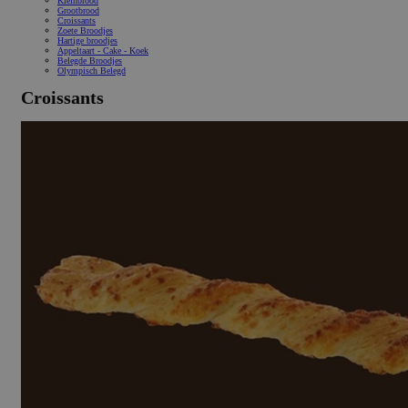
Kleinbrood
Grootbrood
Croissants
Zoete Broodjes
Hartige broodjes
Appeltaart - Cake - Koek
Belegde Broodjes
Olympisch Belegd
Croissants