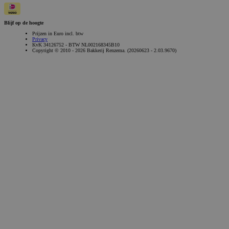
Blijf op de hoogte
Prijzen in Euro incl. btw
Privacy
KvK 34126752 - BTW NL002168345B10
Copyright © 2010 - 2026 Bakkerij Renzema. (20260623 - 2.03.9670)