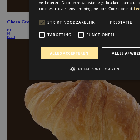
verbeteren. Door onze website te gebruiken, stemt u in
cookies in overeenstemming met ons Cookiebeleid.
Lee
Choco Croissant
STRIKT NOODZAKELIJK
PRESTATIE
€
1
95
TARGETING
FUNCTIONEEL
Bestel
ALLES ACCEPTEREN
ALLES AFWIJZ
DETAILS WEERGEVEN
Strikt noodzakelijk
Prestatie
Targeting
Funct
Strikt noodzakelijke cookies maken de kernfunctionaliteiten v
website mogelijk, zoals gebruikersaanmelding en accountbehe
website kan niet goed worden gebruikt zonder de strikt noodz
cookies.
Aanbieder /
Naam
Vervaldatum
Domein