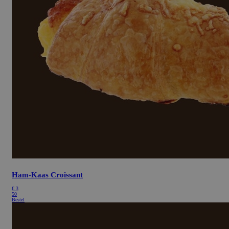
Ham-Kaas Croissant
€
3
50
Bestel