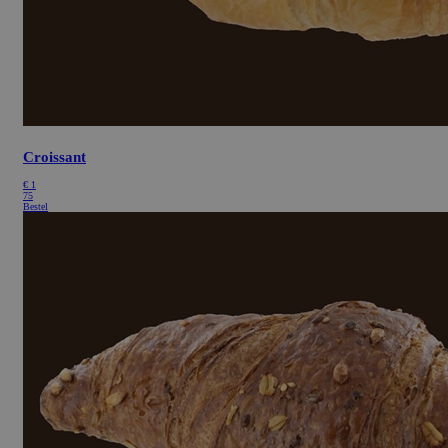
CookieScriptConsent
Cookie Script
1 maand
bakkerijrenzema.nl
Croissant
€
1
75
ASP.NET_SessionId
Sessie
Microsoft
Bestel
Corporation
bakkerijrenzema.nl