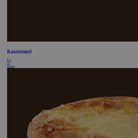
Kaasstengel
€
2
25
Bestel