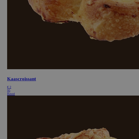
Kaascroissant
€
2
95
Bestel