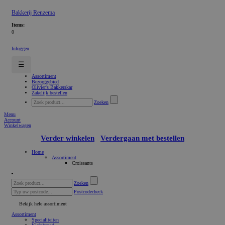
Bakkerij Renzema
Items:
0
Inloggen
☰
Assortiment
Bezorggebied
Olivier's Bakkerskar
Zakelijk bestellen
Zoeken
Menu
Account
Winkelwagen
Verder winkelen
Verdergaan met bestellen
Home
Assortiment
Croissants
Zoeken
Postcodecheck
Bekijk hele assortiment
Assortiment
Specialiteiten