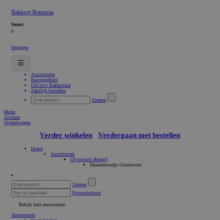
Bakkerij Renzema
Items:
0
Inloggen
☰
Assortiment
Bezorggebied
Olivier's Bakkerskar
Zakelijk bestellen
Zoeken
Menu
Account
Winkelwagen
Verder winkelen
Verdergaan met bestellen
Home
Assortiment
Olympisch Belegd
Desembroodje Ossenworst
Zoeken
Postcodecheck
Bekijk hele assortiment
Assortiment