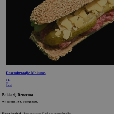
Desembroodje Mokums
€
11
50
Bestel
Bakkerij Renzema
Wij rekenen 10,00 bezorgkosten.
Uiterste besteltijd
U kunt vandaag tot 12:45 voor morgen bestellen