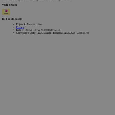
Veilig betalen
Blijf op de hoogte
Prijzen in Euro incl. btw
Privacy
KvK 34126752 - BTW NL002168345B10
Copyright © 2010 - 2026 Bakkerij Renzema. (20260623 - 2.03.9670)