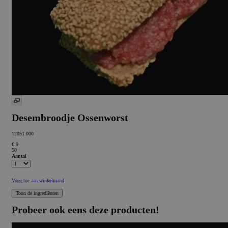
Desembroodje Ossenworst
12051.000
€ 9
50
Aantal
Voeg toe aan winkelmand
Probeer ook eens deze producten!