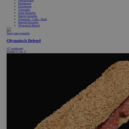
Specialiteiten
Kleinbrood
Grootbrood
Croissants
Zoete Broodjes
Hartige broodjes
Appeltaart - Cake - Koek
Belegde Broodjes
Olympisch Belegd
Terug naar overzicht
Olympisch Belegd
(17 producten)
Product 6 van 17