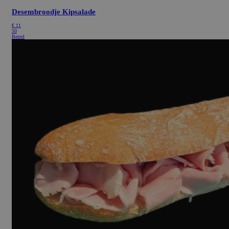
Desembroodje Kipsalade
€
11
50
Bestel