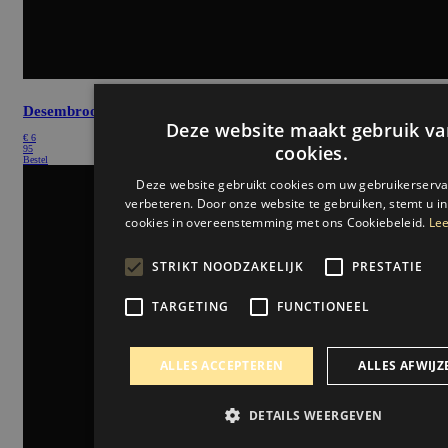
Desembroodje Ham
Deze website maakt gebruik va
€
6
cookies.
95
Bestel
Deze website gebruikt cookies om uw gebruikerserva
verbeteren. Door onze website te gebruiken, stemt u in
cookies in overeenstemming met ons Cookiebeleid.
Lee
STRIKT NOODZAKELIJK
PRESTATIE
TARGETING
FUNCTIONEEL
ALLES ACCEPTEREN
ALLES AFWIJZ
DETAILS WEERGEVEN