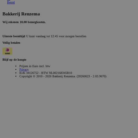
Bestel
Bakkerij Renzema
Wij rekenen 10,00 bezorgkosten.
Uiterste besteltijd
U kunt vandaag tot 12:45 voor morgen bestellen
Veilig betalen
Blijf op de hoogte
Prijzen in Euro incl. btw
Privacy
KvK 34126752 - BTW NL002168345B10
Copyright © 2010 - 2026 Bakkerij Renzema. (20260623 - 2.03.9670)