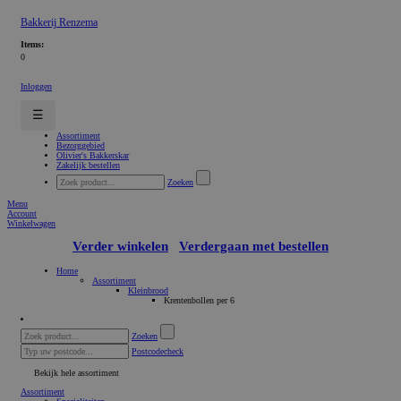
Bakkerij Renzema
Items:
0
Inloggen
☰
Assortiment
Bezorggebied
Olivier's Bakkerskar
Zakelijk bestellen
Zoeken
Menu
Account
Winkelwagen
Verder winkelen
Verdergaan met bestellen
Home
Assortiment
Kleinbrood
Krentenbollen per 6
Zoeken
Postcodecheck
Bekijk hele assortiment
Assortiment