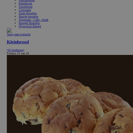
Specialiteiten
Kleinbrood
Grootbrood
Croissants
Zoete Broodjes
Hartige broodjes
Appeltaart - Cake - Koek
Belegde Broodjes
Olympisch Belegd
Terug naar overzicht
Kleinbrood
(18 producten)
Product 15 van 18