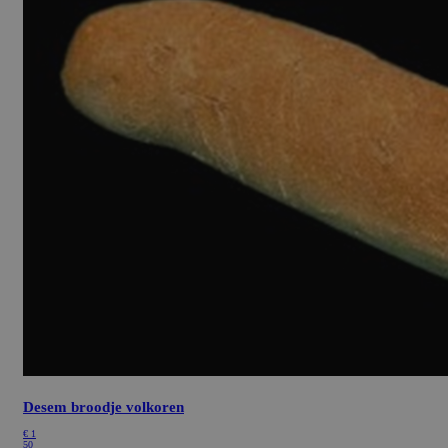
ASP.NET_SessionId
Sessie
Microsoft
Corporation
bakkerijrenzema.nl
Desem broodje volkoren
€
1
50