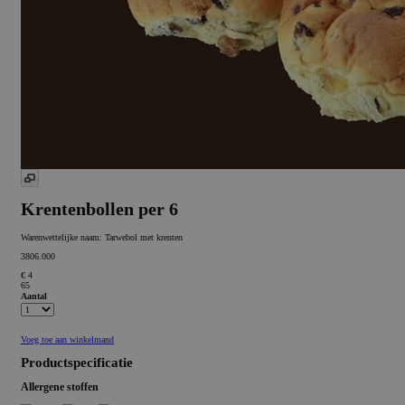
Krentenbollen per 6
Warenwettelijke naam:
Tarwebol met krenten
3806.000
€ 4
65
Aantal
Voeg toe aan winkelmand
Productspecificatie
Allergene stoffen