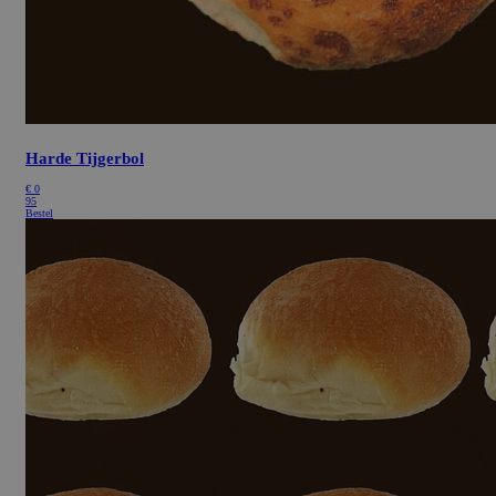
Harde Tijgerbol
€
0
95
Bestel