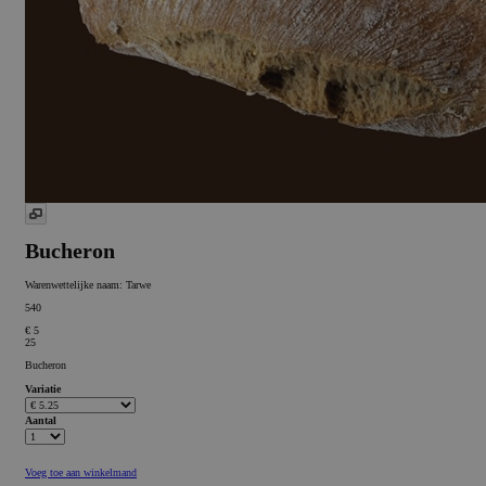
Bucheron
Warenwettelijke naam:
Tarwe
540
€ 5
25
Bucheron
Variatie
Aantal
Voeg toe aan winkelmand