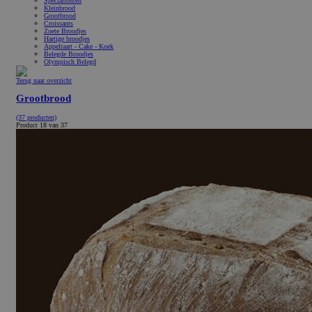
Specialiteiten
Kleinbrood
Grootbrood
Croissants
Zoete Broodjes
Hartige broodjes
Appeltaart - Cake - Koek
Belegde Broodjes
Olympisch Belegd
Terug naar overzicht
Grootbrood
(37 producten)
Product 18 van 37