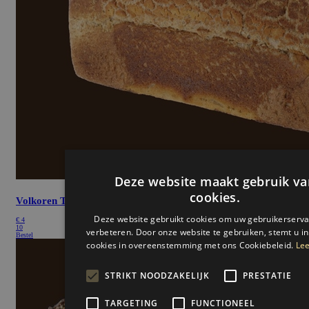
Deze website maakt gebruik va
cookies.
Volkoren Tijgerbrood
gesneden
Deze website gebruikt cookies om uw gebruikerserva
€
4
10
verbeteren. Door onze website te gebruiken, stemt u in
Bestel
cookies in overeenstemming met ons Cookiebeleid.
Lee
STRIKT NOODZAKELIJK
PRESTATIE
TARGETING
FUNCTIONEEL