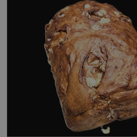
ASP.NET_SessionId
Sessie
Microsoft
Corporation
bakkerijrenzema.nl