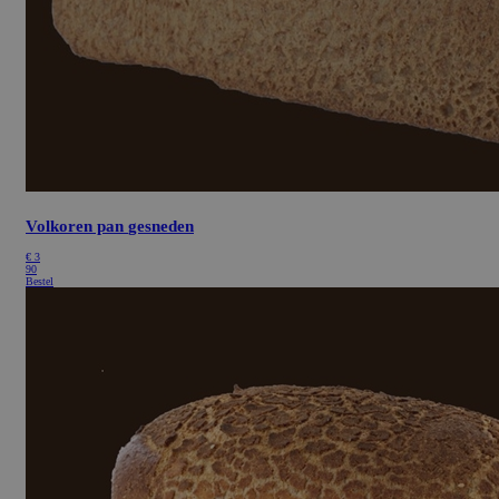
Volkoren pan
gesneden
€
3
90
Bestel