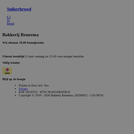
Suikerbrood
€
5
95
Bestel
Bakkerij Renzema
Wij rekenen 10,00 bezorgkosten.
Uiterste besteltijd
U kunt vandaag tot 12:45 voor morgen bestellen
Veilig betalen
Blijf op de hoogte
Prijzen in Euro incl. btw
Privacy
KvK 34126752 - BTW NL002168345B10
Copyright © 2010 - 2026 Bakkerij Renzema. (20260623 - 2.03.9670)