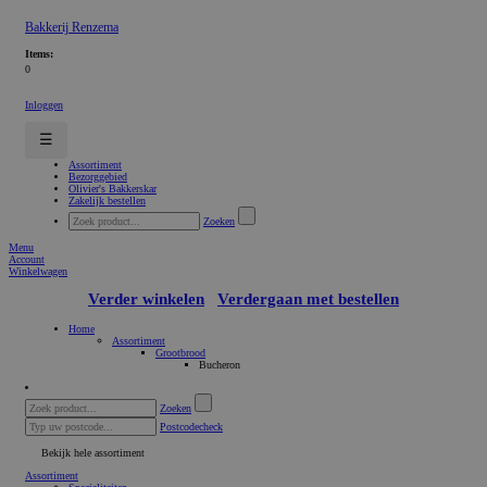
Bakkerij Renzema
Items:
0
Inloggen
☰
Assortiment
Bezorggebied
Olivier's Bakkerskar
Zakelijk bestellen
Zoeken
Menu
Account
Winkelwagen
Verder winkelen
Verdergaan met bestellen
Home
Assortiment
Grootbrood
Bucheron
Zoeken
Postcodecheck
Bekijk hele assortiment
Assortiment